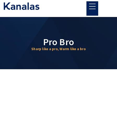
内
容
を
ス
キ
ッ
Pro Bro
プ
Sharp like a pro, Warm like a bro